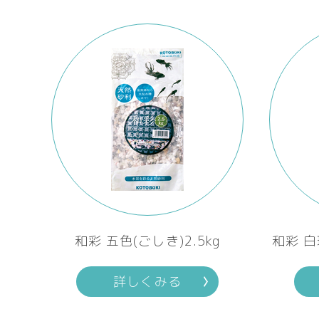
和彩 五色(ごしき)2.5kg
和彩 白
詳しくみる