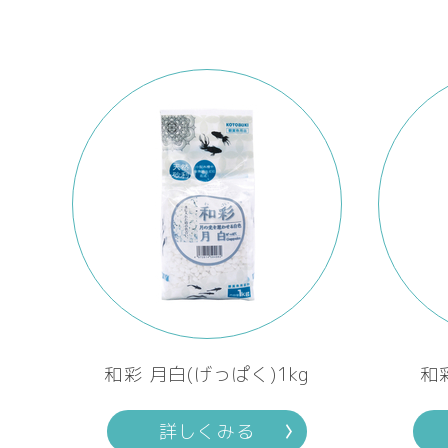
和彩 月白(げっぱく)1kg
和
詳しくみる