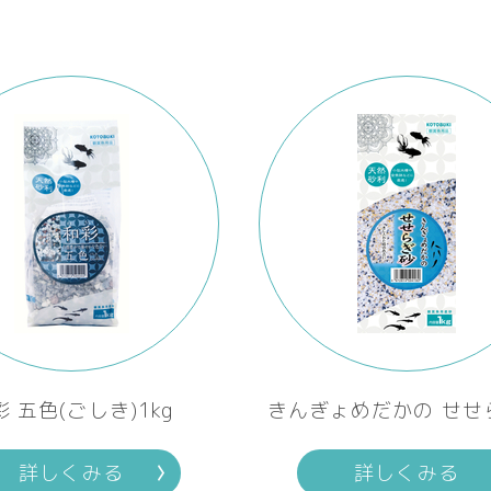
彩 五色(ごしき)1kg
きんぎょめだかの せせ
詳しくみる
詳しくみる