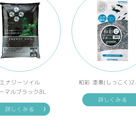
エナジーソイル
和彩 漆黒(しっこく)2.
ーマルブラック8L
詳しくみる
詳しくみる