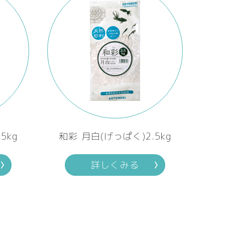
5kg
和彩 月白(げっぱく)2.5kg
詳しくみる