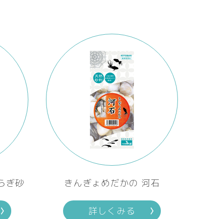
らぎ砂
きんぎょめだかの 河石
詳しくみる