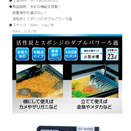
寸法(mm)：
W110×D50×H202
商品説明：
多彩な機能を搭載！
設置場所を選ばない！
活性炭とスポンジのダブルパワーろ過
スペック：
50Hz；1.8L/分
60Hz；2.0L/分