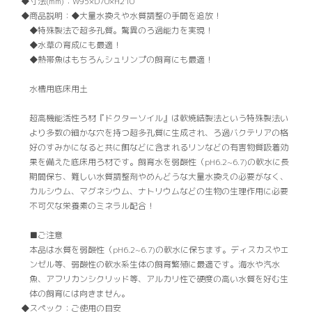
寸法(mm)：
W95×D70×H210
商品説明：
◆大量水換えや水質調整の手間を追放！
◆特殊製法で超多孔質。驚異のろ過能力を実現！
◆水草の育成にも最適！
◆熱帯魚はもちろんシュリンプの飼育にも最適！
水槽用底床用土
超高機能活性ろ材『ドクターソイル』は軟焼結製法という特殊製法い
より多数の細かな穴を持つ超多孔質に生成され、ろ過バクテリアの格
好のすみかになると共に餌などに含まれるリンなどの有害物質吸着効
果を備えた底床用ろ材です。飼育水を弱酸性（pH6.2~6.7)の軟水に長
期間保ち、難しい水質調整剤やめんどうな大量水換えの必要がなく、
カルシウム、マグネシウム、ナトリウムなどの生物の生理作用に必要
不可欠な栄養素のミネラル配合！
■ご注意
本品は水質を弱酸性（pH6.2~6.7)の軟水に保ちます。ディスカスやエ
ンゼル等、弱酸性の軟水系生体の飼育繁殖に最適です。海水や汽水
魚、アフリカンシクリッド等、アルカリ性で硬度の高い水質を好む生
体の飼育には向きません。
スペック：
ご使用の目安