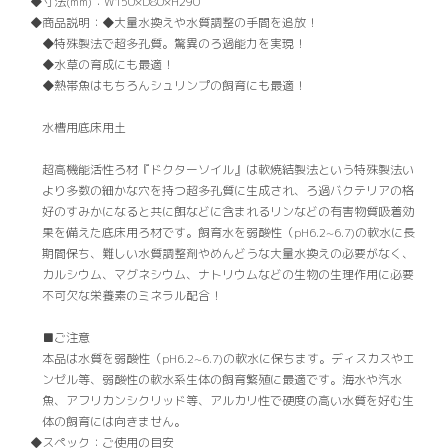
寸法(mm)：
W150×D80×H290
商品説明：
◆大量水換えや水質調整の手間を追放！
◆特殊製法で超多孔質。驚異のろ過能力を実現！
◆水草の育成にも最適！
◆熱帯魚はもちろんシュリンプの飼育にも最適！
水槽用底床用土
超高機能活性ろ材『ドクターソイル』は軟焼結製法という特殊製法い
より多数の細かな穴を持つ超多孔質に生成され、ろ過バクテリアの格
好のすみかになると共に餌などに含まれるリンなどの有害物質吸着効
果を備えた底床用ろ材です。飼育水を弱酸性（pH6.2~6.7)の軟水に長
期間保ち、難しい水質調整剤やめんどうな大量水換えの必要がなく、
カルシウム、マグネシウム、ナトリウムなどの生物の生理作用に必要
不可欠な栄養素のミネラル配合！
■ご注意
本品は水質を弱酸性（pH6.2~6.7)の軟水に保ちます。ディスカスやエ
ンゼル等、弱酸性の軟水系生体の飼育繁殖に最適です。海水や汽水
魚、アフリカンシクリッド等、アルカリ性で硬度の高い水質を好む生
体の飼育には向きません。
スペック：
ご使用の目安