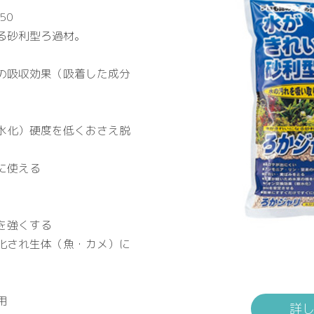
H50
る砂利型ろ過材。
の吸収効果（吸着した成分
水化）硬度を低くおさえ脱
に使える
を強くする
化され生体（魚・カメ）に
用
詳