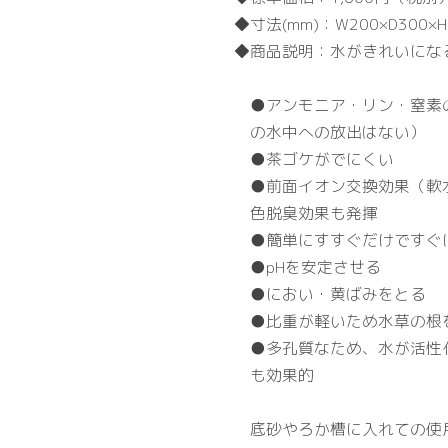
寸法(mm)：
W200×D300×
商品説明：
水がきれいにな
●アンモニア・リン・窒素
の水中への放出はない）
●茶ゴケがでにくい
●前面イオン交換効果（軟
色脱臭効果も発揮
●簡単にすすぐだけですぐ
●pHを安定させる
●におい・黄ばみをとる
●比重が軽いため水草の根
●多孔質なため、水が活性
も効果的
底砂やろか槽に入れての使